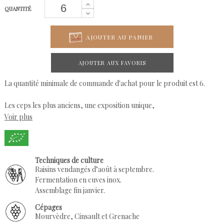
QUANTITÉ
AJOUTER AU PANIER
AJOUTER AUX FAVORIS
La quantité minimale de commande d'achat pour le produit est 6.
Les ceps les plus anciens, une exposition unique,
Voir plus
des vins de longue garde qui expriment toute l’identité du
Mourvèdre.
Bastide du XVIIIeme siècle, le Château domine un coteau taillé de
restanques très abruptes, exposées plein sud:
Techniques de culture
la vue porte jusqu’aux crêtes calcaires dominant le “Bec de l’aigle“.
Raisins vendangés d’août à septembre.
Fermentation en cuves inox.
Propriété de la famille depuis 1969,
Assemblage fin janvier.
ce vignoble est riche de pieds cinquantenaires. Ses étroites
restanques, tout juste assez larges pour recevoir trois
Cépages
Mourvèdre, Cinsault et Grenache
rangs de vignes, grimpent face au soleil jusqu’au Château.