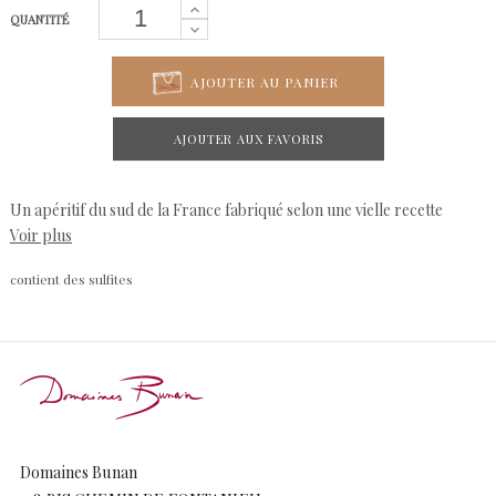
QUANTITÉ
AJOUTER AU PANIER
AJOUTER AUX FAVORIS
Un apéritif du sud de la France fabriqué selon une vielle recette
Voir plus
provençale...du vin macéré avec de l'eau de vie, des épices, des
oranges, des citrons...mais je ne vous donnerais pas tous les
contient des sulfites
ingrédients..la recette est secrète...
Domaines Bunan