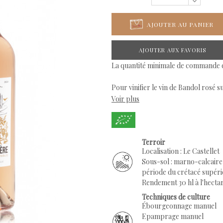
AJOUTER AU PANIER
AJOUTER AUX FAVORIS
La quantité minimale de commande d'
Pour vinifier le vin de Bandol rosé s
Voir plus
en vue de subtils assemblages.
Le Terroir du Mas de la Rouvière au
Les seigneurs du château médiéval du
Terroir
restanques, aujourd’hui dominées pa
Localisation : Le Castellet
En
Sous-sol : marno-calcaire 
1969, Paul et Pierre Bunan ont ent
période du crétacé supér
harmonieusement
Rendement 30 hl à l'hecta
composé des cinq cépages typiques d
Techniques de culture
Ébourgeonnage manuel
Pour le Millésime 2025 Nous avons réé
Epamprage manuel