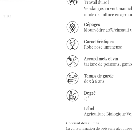
Travail du sol
Vendanges en vert manuel
mode de culture en agricu
TTC
Cépages
Mourvèdre 20%/cinsault 
Caractéristiques
Robe rose lumineuse
Accord mets et vin
tartare de poissons, gamb
Temps de garde
de 5 à 6 ans
Degré
13°
Label
Agriculture Biologique V
Contient des sulfites
La consommation de boissons alcoolisée