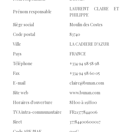
LAURENT CLAIRE ET
Prénom responsable
PHILIPPE
Siège social
Moulin des Costes
Code postal
83740
Ville
LA CADIERE D'AZUR
Pays
FRANCE
Téléphone
+334 94 98 58 98
Fax
+334 94 98 60 05
E-mail
claire@bunan.com
Site web
www.bunan.com
Horaires d'ouverture
8H00 à 19H00
TVA intra-communautaire
FR21377844006
Siret
37784400600017
Code APE/NAF
011G