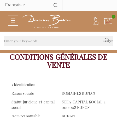
Français
0
Basculer
☰
la
navigation
Search
CONDITIONS GÉNÉRALES DE
VENTE
• Identification
Raison sociale
DOMAINES BUNAN
Statut juridique et capital
SCEA CAPITAL SOCIAL 1
social
000 008 EUROS
Nom responsable
BUNAN