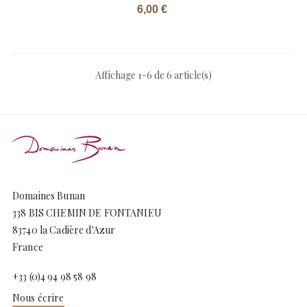
Prix
6,00 €
Affichage 1-6 de 6 article(s)
Domaines Bunan
338 BIS CHEMIN DE FONTANIEU
83740 la Cadière d'Azur
France
+33 (0)4 94 98 58 98
Nous écrire