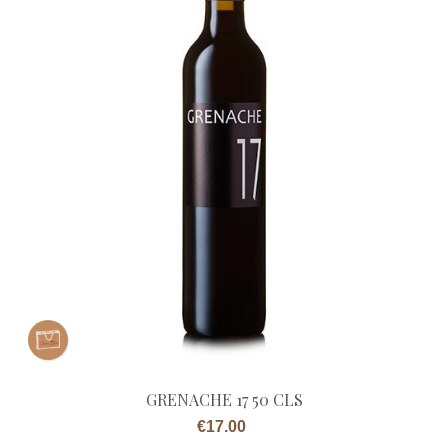
GRENACHE 17 50 CLS
Price
€17.00