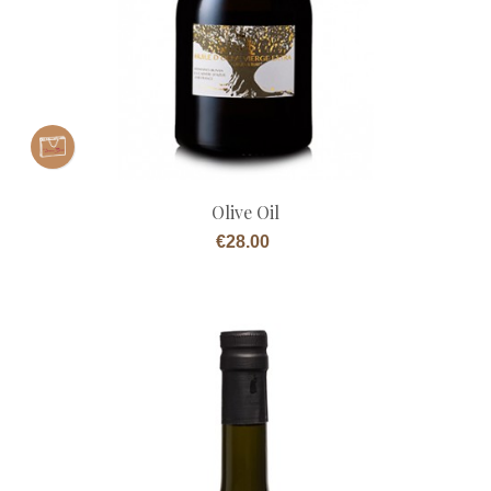
Olive Oil
Price
€28.00