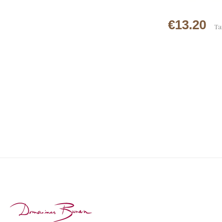
€13.20
Ta