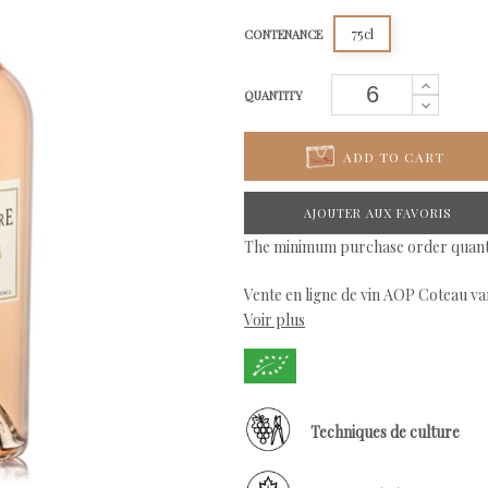
75cl
CONTENANCE
QUANTITY
ADD TO CART
AJOUTER AUX FAVORIS
The minimum purchase order quantit
Vente en ligne de vin AOP Coteau va
Voir plus
Bunan. Découvrez notre sélection de 
Techniques de culture