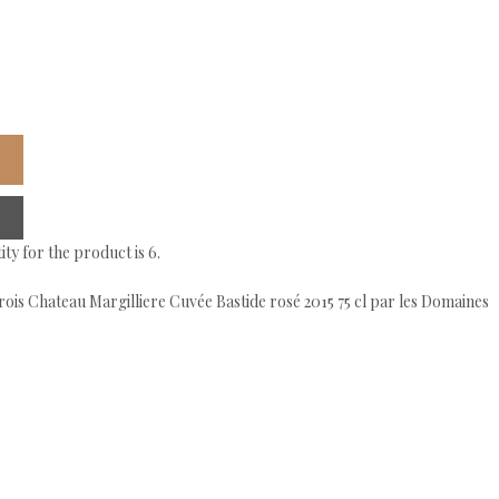
y for the product is 6.
rois Chateau Margilliere Cuvée Bastide rosé 2015 75 cl par les Domaines
bouteilles, d'accessoires et de produits d'épicerie fine.